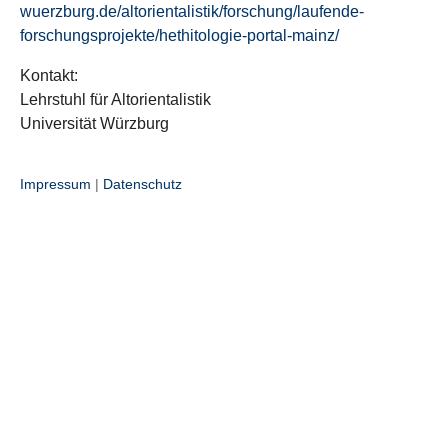
wuerzburg.de/altorientalistik/forschung/laufende-
forschungsprojekte/hethitologie-portal-mainz/
Kontakt:
Lehrstuhl für Altorientalistik
Universität Würzburg
Impressum
|
Datenschutz