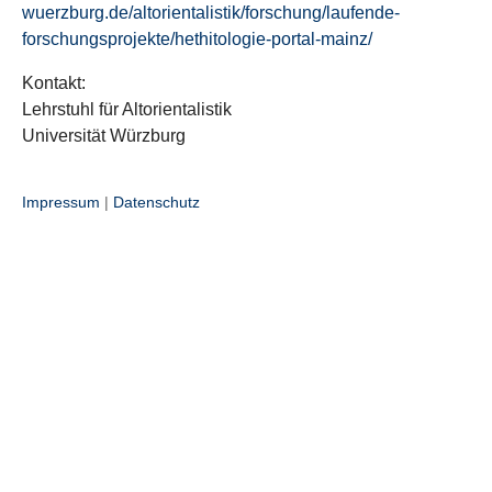
wuerzburg.de/altorientalistik/forschung/laufende-
forschungsprojekte/hethitologie-portal-mainz/
Kontakt:
Lehrstuhl für Altorientalistik
Universität Würzburg
Impressum
|
Datenschutz