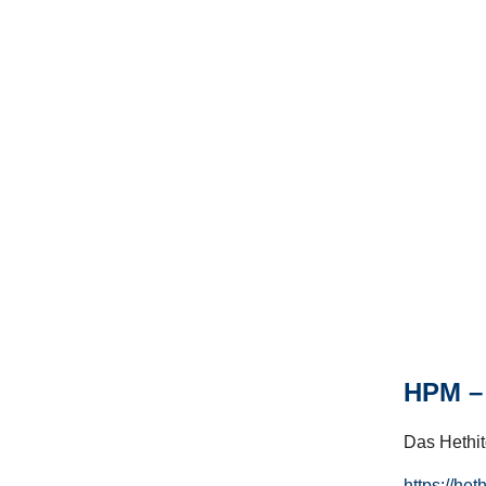
HPM – 
Das Hethito
https://het