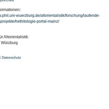
formationen:
w.phil.uni-wuerzburg.de/altorientalistik/forschung/laufende-
projekte/hethitologie-portal-mainz/
ür Altorientalistik
t Würzburg
|
Datenschutz