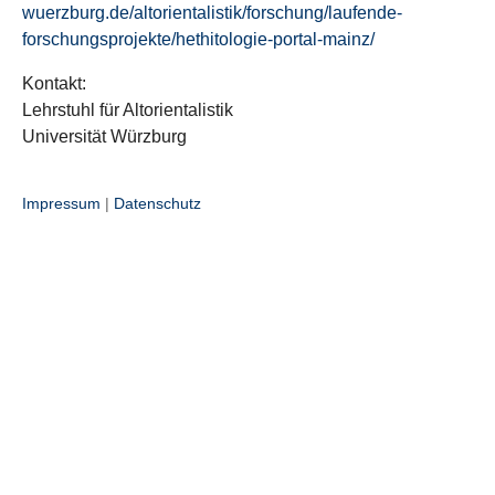
wuerzburg.de/altorientalistik/forschung/laufende-
forschungsprojekte/hethitologie-portal-mainz/
Kontakt:
Lehrstuhl für Altorientalistik
Universität Würzburg
Impressum
|
Datenschutz