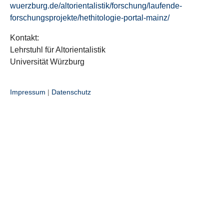
wuerzburg.de/altorientalistik/forschung/laufende-
forschungsprojekte/hethitologie-portal-mainz/
Kontakt:
Lehrstuhl für Altorientalistik
Universität Würzburg
Impressum
|
Datenschutz