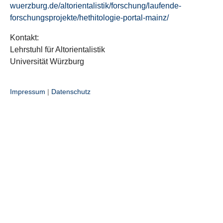
wuerzburg.de/altorientalistik/forschung/laufende-
forschungsprojekte/hethitologie-portal-mainz/
Kontakt:
Lehrstuhl für Altorientalistik
Universität Würzburg
Impressum
|
Datenschutz