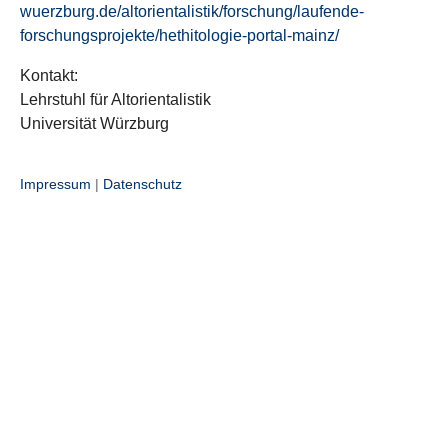
wuerzburg.de/altorientalistik/forschung/laufende-
forschungsprojekte/hethitologie-portal-mainz/
Kontakt:
Lehrstuhl für Altorientalistik
Universität Würzburg
Impressum
|
Datenschutz