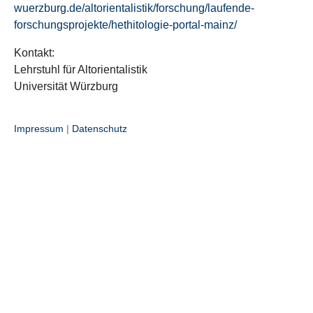
wuerzburg.de/altorientalistik/forschung/laufende-
forschungsprojekte/hethitologie-portal-mainz/
Kontakt:
Lehrstuhl für Altorientalistik
Universität Würzburg
Impressum
|
Datenschutz