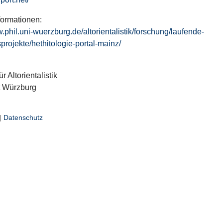
formationen:
w.phil.uni-wuerzburg.de/altorientalistik/forschung/laufende-
projekte/hethitologie-portal-mainz/
ür Altorientalistik
t Würzburg
|
Datenschutz