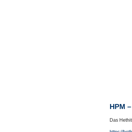
HPM – 
Das Hethito
https://het