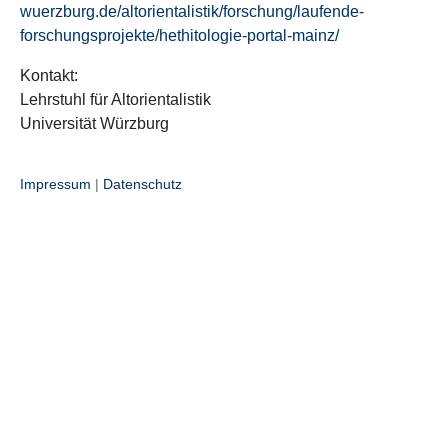
wuerzburg.de/altorientalistik/forschung/laufende-
forschungsprojekte/hethitologie-portal-mainz/
Kontakt:
Lehrstuhl für Altorientalistik
Universität Würzburg
Impressum
|
Datenschutz