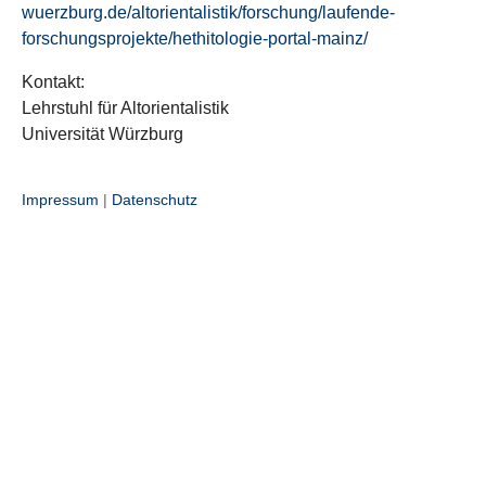
wuerzburg.de/altorientalistik/forschung/laufende-
forschungsprojekte/hethitologie-portal-mainz/
Kontakt:
Lehrstuhl für Altorientalistik
Universität Würzburg
Impressum
|
Datenschutz