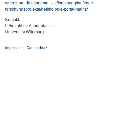
wuerzburg.de/altorientalistik/forschung/laufende-
forschungsprojekte/hethitologie-portal-mainz/
Kontakt:
Lehrstuhl für Altorientalistik
Universität Würzburg
Impressum
|
Datenschutz