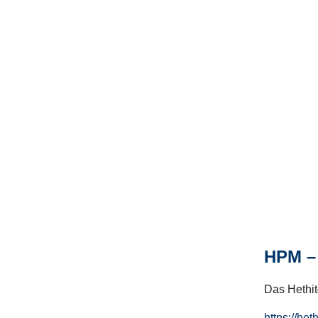
HPM – 
Das Hethito
https://het