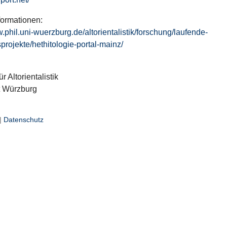
formationen:
w.phil.uni-wuerzburg.de/altorientalistik/forschung/laufende-
projekte/hethitologie-portal-mainz/
ür Altorientalistik
t Würzburg
|
Datenschutz