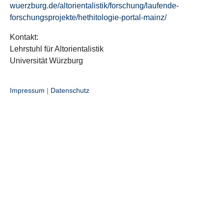
wuerzburg.de/altorientalistik/forschung/laufende-
forschungsprojekte/hethitologie-portal-mainz/
Kontakt:
Lehrstuhl für Altorientalistik
Universität Würzburg
Impressum
|
Datenschutz