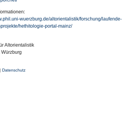
formationen:
w.phil.uni-wuerzburg.de/altorientalistik/forschung/laufende-
projekte/hethitologie-portal-mainz/
ür Altorientalistik
t Würzburg
|
Datenschutz