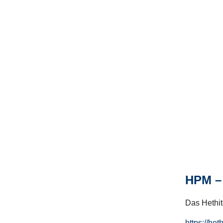
HPM – 
Das Hethito
https://het