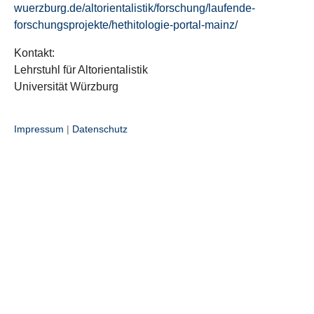
wuerzburg.de/altorientalistik/forschung/laufende-
forschungsprojekte/hethitologie-portal-mainz/
Kontakt:
Lehrstuhl für Altorientalistik
Universität Würzburg
Impressum
|
Datenschutz