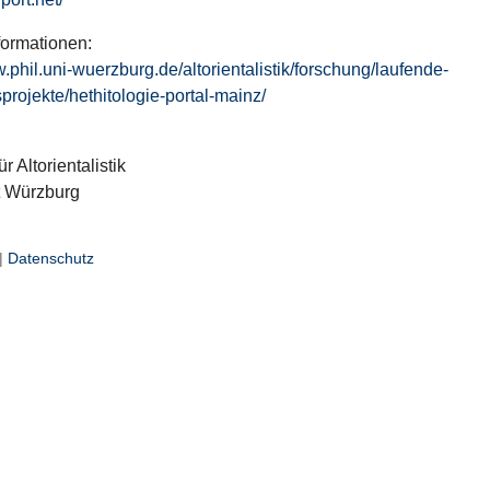
formationen:
w.phil.uni-wuerzburg.de/altorientalistik/forschung/laufende-
projekte/hethitologie-portal-mainz/
ür Altorientalistik
t Würzburg
|
Datenschutz