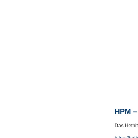
HPM – 
Das Hethito
https://het