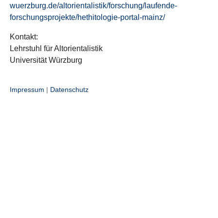
wuerzburg.de/altorientalistik/forschung/laufende-
forschungsprojekte/hethitologie-portal-mainz/
Kontakt:
Lehrstuhl für Altorientalistik
Universität Würzburg
Impressum
|
Datenschutz