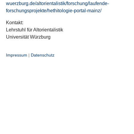
wuerzburg.de/altorientalistik/forschung/laufende-
forschungsprojekte/hethitologie-portal-mainz/
Kontakt:
Lehrstuhl für Altorientalistik
Universität Würzburg
Impressum
|
Datenschutz