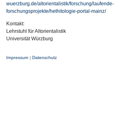
wuerzburg.de/altorientalistik/forschung/laufende-
forschungsprojekte/hethitologie-portal-mainz/
Kontakt:
Lehrstuhl für Altorientalistik
Universität Würzburg
Impressum
|
Datenschutz