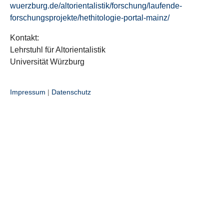
wuerzburg.de/altorientalistik/forschung/laufende-
forschungsprojekte/hethitologie-portal-mainz/
Kontakt:
Lehrstuhl für Altorientalistik
Universität Würzburg
Impressum
|
Datenschutz