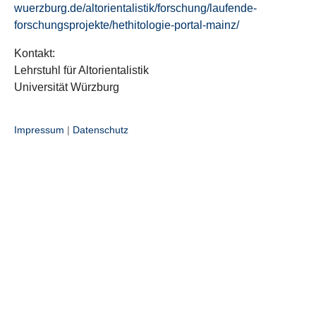
wuerzburg.de/altorientalistik/forschung/laufende-
forschungsprojekte/hethitologie-portal-mainz/
Kontakt:
Lehrstuhl für Altorientalistik
Universität Würzburg
Impressum
|
Datenschutz