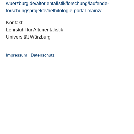
wuerzburg.de/altorientalistik/forschung/laufende-
forschungsprojekte/hethitologie-portal-mainz/
Kontakt:
Lehrstuhl für Altorientalistik
Universität Würzburg
Impressum
|
Datenschutz