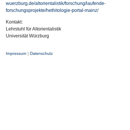
wuerzburg.de/altorientalistik/forschung/laufende-
forschungsprojekte/hethitologie-portal-mainz/
Kontakt:
Lehrstuhl für Altorientalistik
Universität Würzburg
Impressum
|
Datenschutz