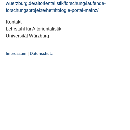
wuerzburg.de/altorientalistik/forschung/laufende-
forschungsprojekte/hethitologie-portal-mainz/
Kontakt:
Lehrstuhl für Altorientalistik
Universität Würzburg
Impressum
|
Datenschutz