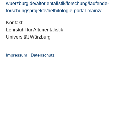
wuerzburg.de/altorientalistik/forschung/laufende-
forschungsprojekte/hethitologie-portal-mainz/
Kontakt:
Lehrstuhl für Altorientalistik
Universität Würzburg
Impressum
|
Datenschutz