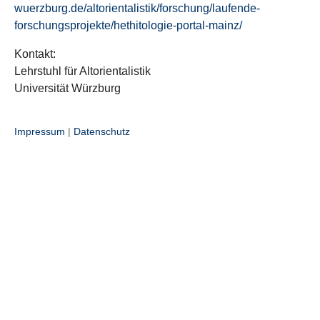
wuerzburg.de/altorientalistik/forschung/laufende-
forschungsprojekte/hethitologie-portal-mainz/
Kontakt:
Lehrstuhl für Altorientalistik
Universität Würzburg
Impressum
|
Datenschutz