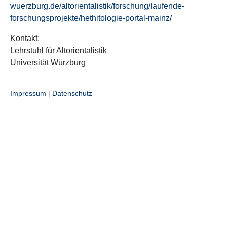
wuerzburg.de/altorientalistik/forschung/laufende-
forschungsprojekte/hethitologie-portal-mainz/
Kontakt:
Lehrstuhl für Altorientalistik
Universität Würzburg
Impressum
|
Datenschutz