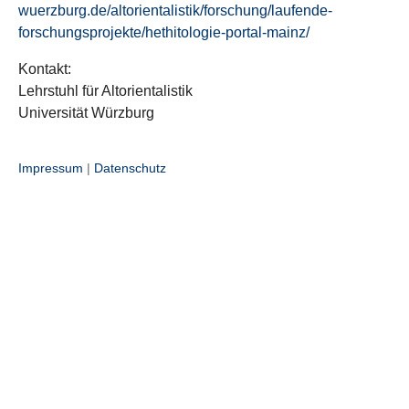
wuerzburg.de/altorientalistik/forschung/laufende-
forschungsprojekte/hethitologie-portal-mainz/
Kontakt:
Lehrstuhl für Altorientalistik
Universität Würzburg
Impressum
|
Datenschutz