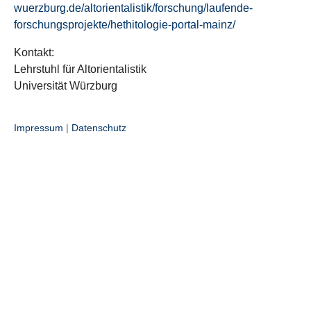
wuerzburg.de/altorientalistik/forschung/laufende-
forschungsprojekte/hethitologie-portal-mainz/
Kontakt:
Lehrstuhl für Altorientalistik
Universität Würzburg
Impressum
|
Datenschutz