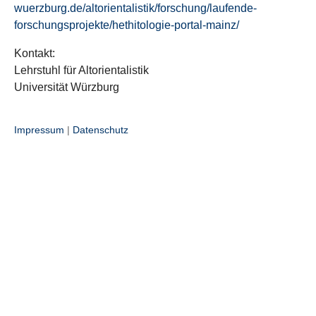
wuerzburg.de/altorientalistik/forschung/laufende-
forschungsprojekte/hethitologie-portal-mainz/
Kontakt:
Lehrstuhl für Altorientalistik
Universität Würzburg
Impressum
|
Datenschutz