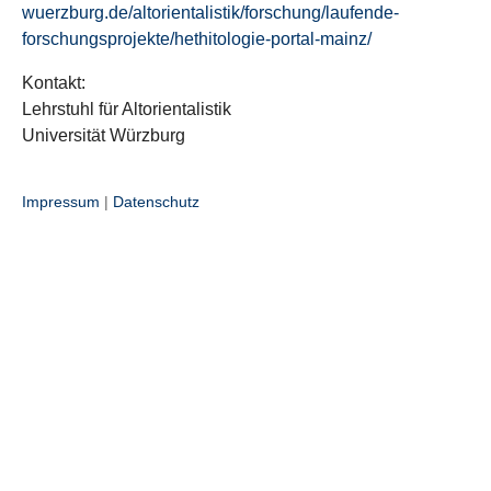
wuerzburg.de/altorientalistik/forschung/laufende-
forschungsprojekte/hethitologie-portal-mainz/
Kontakt:
Lehrstuhl für Altorientalistik
Universität Würzburg
Impressum
|
Datenschutz