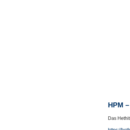
HPM – 
Das Hethito
https://het