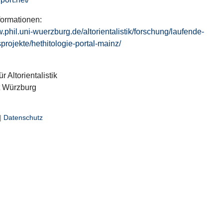
formationen:
w.phil.uni-wuerzburg.de/altorientalistik/forschung/laufende-
projekte/hethitologie-portal-mainz/
ür Altorientalistik
t Würzburg
|
Datenschutz