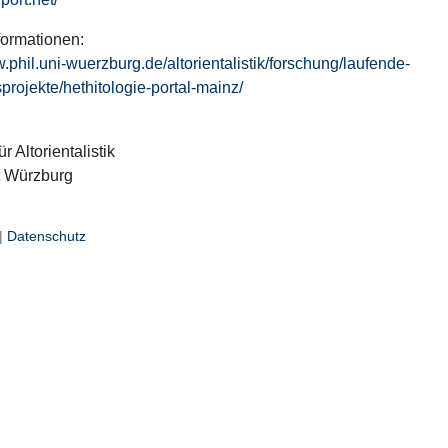
formationen:
w.phil.uni-wuerzburg.de/altorientalistik/forschung/laufende-
projekte/hethitologie-portal-mainz/
ür Altorientalistik
t Würzburg
|
Datenschutz