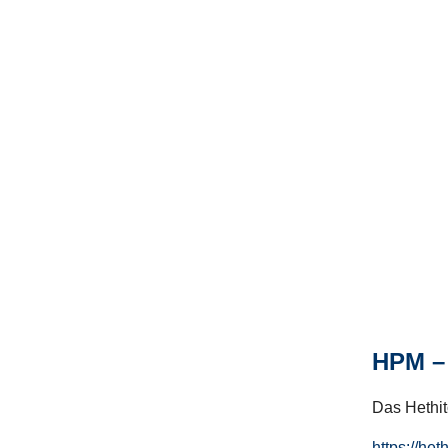
HPM – 
Das Hethito
https://het