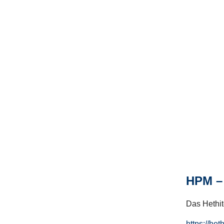
HPM – 
Das Hethito
https://het