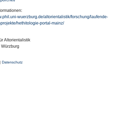
formationen:
w.phil.uni-wuerzburg.de/altorientalistik/forschung/laufende-
projekte/hethitologie-portal-mainz/
ür Altorientalistik
t Würzburg
|
Datenschutz