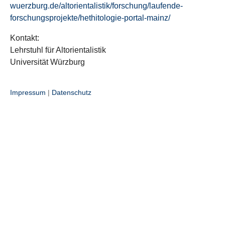
wuerzburg.de/altorientalistik/forschung/laufende-
forschungsprojekte/hethitologie-portal-mainz/
Kontakt:
Lehrstuhl für Altorientalistik
Universität Würzburg
Impressum
|
Datenschutz