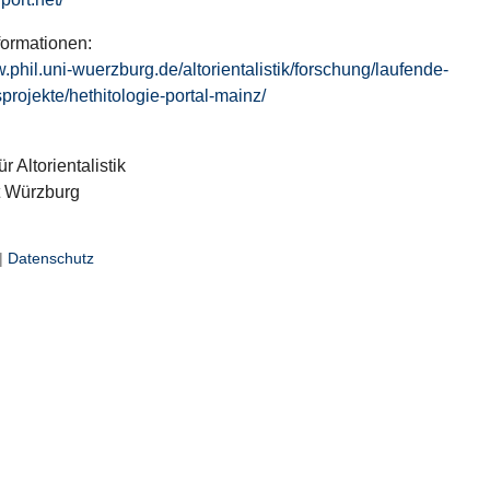
formationen:
w.phil.uni-wuerzburg.de/altorientalistik/forschung/laufende-
projekte/hethitologie-portal-mainz/
ür Altorientalistik
t Würzburg
|
Datenschutz