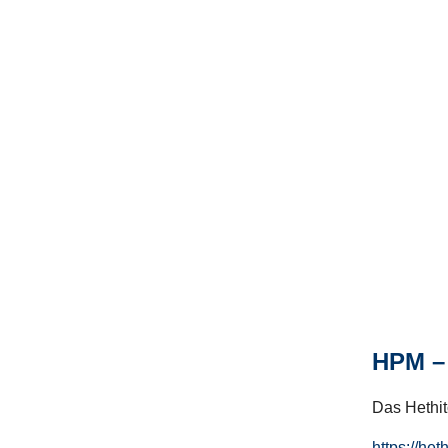
HPM – 
Das Hethito
https://het