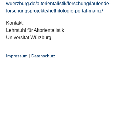
wuerzburg.de/altorientalistik/forschung/laufende-
forschungsprojekte/hethitologie-portal-mainz/
Kontakt:
Lehrstuhl für Altorientalistik
Universität Würzburg
Impressum
|
Datenschutz