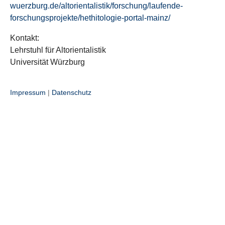
wuerzburg.de/altorientalistik/forschung/laufende-
forschungsprojekte/hethitologie-portal-mainz/
Kontakt:
Lehrstuhl für Altorientalistik
Universität Würzburg
Impressum
|
Datenschutz