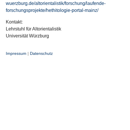
wuerzburg.de/altorientalistik/forschung/laufende-
forschungsprojekte/hethitologie-portal-mainz/
Kontakt:
Lehrstuhl für Altorientalistik
Universität Würzburg
Impressum
|
Datenschutz