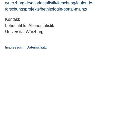
wuerzburg.de/altorientalistik/forschung/laufende-
forschungsprojekte/hethitologie-portal-mainz/
Kontakt:
Lehrstuhl für Altorientalistik
Universität Würzburg
Impressum
|
Datenschutz