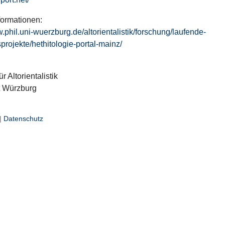
formationen:
w.phil.uni-wuerzburg.de/altorientalistik/forschung/laufende-
projekte/hethitologie-portal-mainz/
ür Altorientalistik
t Würzburg
|
Datenschutz