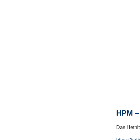
HPM – 
Das Hethito
https://het