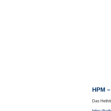
HPM – 
Das Hethito
https://het