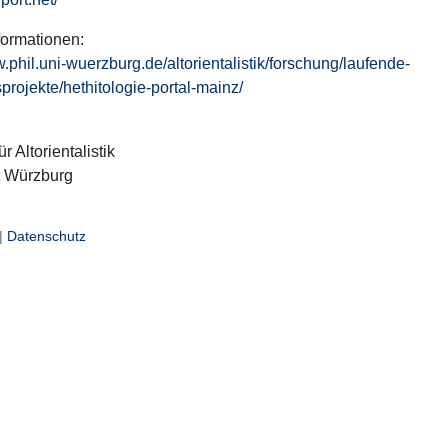
formationen:
w.phil.uni-wuerzburg.de/altorientalistik/forschung/laufende-
projekte/hethitologie-portal-mainz/
ür Altorientalistik
t Würzburg
|
Datenschutz