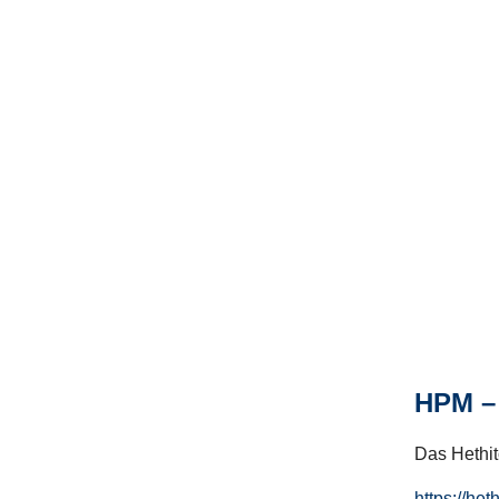
HPM – 
Das Hethito
https://het