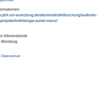
formationen:
w.phil.uni-wuerzburg.de/altorientalistik/forschung/laufende-
projekte/hethitologie-portal-mainz/
ür Altorientalistik
t Würzburg
|
Datenschutz