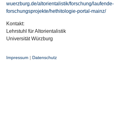
wuerzburg.de/altorientalistik/forschung/laufende-
forschungsprojekte/hethitologie-portal-mainz/
Kontakt:
Lehrstuhl für Altorientalistik
Universität Würzburg
Impressum
|
Datenschutz