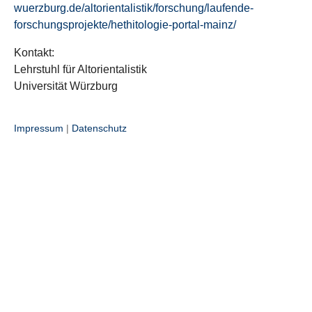
wuerzburg.de/altorientalistik/forschung/laufende-
forschungsprojekte/hethitologie-portal-mainz/
Kontakt:
Lehrstuhl für Altorientalistik
Universität Würzburg
Impressum
|
Datenschutz