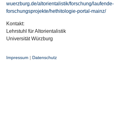
wuerzburg.de/altorientalistik/forschung/laufende-
forschungsprojekte/hethitologie-portal-mainz/
Kontakt:
Lehrstuhl für Altorientalistik
Universität Würzburg
Impressum
|
Datenschutz