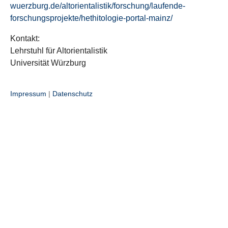
wuerzburg.de/altorientalistik/forschung/laufende-
forschungsprojekte/hethitologie-portal-mainz/
Kontakt:
Lehrstuhl für Altorientalistik
Universität Würzburg
Impressum
|
Datenschutz