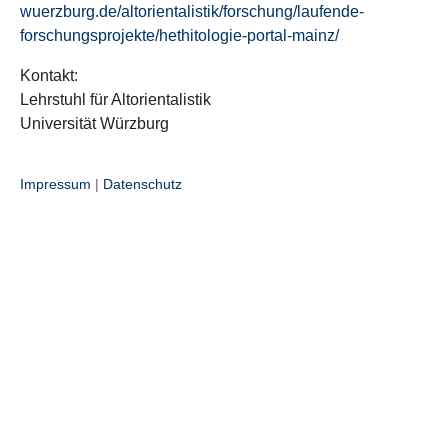
wuerzburg.de/altorientalistik/forschung/laufende-
forschungsprojekte/hethitologie-portal-mainz/
Kontakt:
Lehrstuhl für Altorientalistik
Universität Würzburg
Impressum
|
Datenschutz