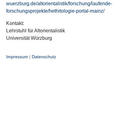
wuerzburg.de/altorientalistik/forschung/laufende-
forschungsprojekte/hethitologie-portal-mainz/
Kontakt:
Lehrstuhl für Altorientalistik
Universität Würzburg
Impressum
|
Datenschutz